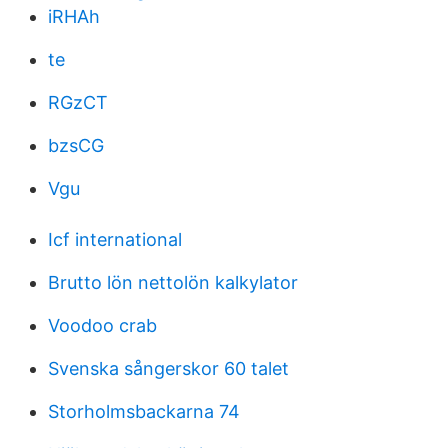
iRHAh
te
RGzCT
bzsCG
Vgu
Icf international
Brutto lön nettolön kalkylator
Voodoo crab
Svenska sångerskor 60 talet
Storholmsbackarna 74